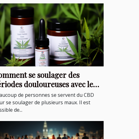
omment se soulager des
ériodes douloureuses avec le
BD ?
aucoup de personnes se servent du CBD
ur se soulager de plusieurs maux. Il est
sible de...