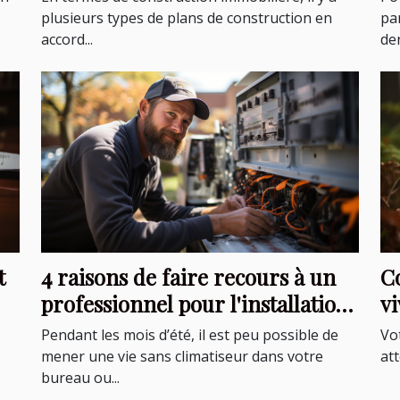
plusieurs types de plans de construction en
pa
accord...
der
t
4 raisons de faire recours à un
C
professionnel pour l'installation
v
d'un climatiseur
Pendant les mois d’été, il est peu possible de
Vo
mener une vie sans climatiseur dans votre
att
bureau ou...