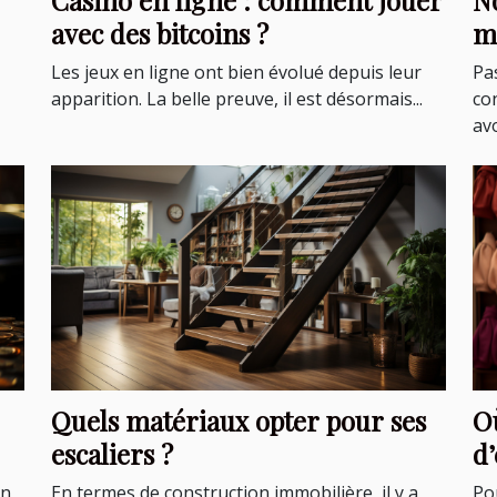
avec des bitcoins ?
m
Les jeux en ligne ont bien évolué depuis leur
Pa
apparition. La belle preuve, il est désormais...
con
avo
Quels matériaux opter pour ses
O
escaliers ?
d’
on
En termes de construction immobilière, il y a
Pou