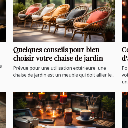
Quelques conseils pour bien
C
choisir votre chaise de jardin
d'affa
e
le
Prévue pour une utilisation extérieure, une
Po
chaise de jardin est un meuble qui doit allier le...
voi
un.