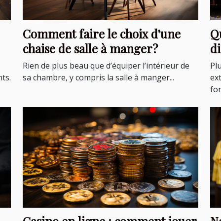
Comment faire le choix d'une
Qu
chaise de salle à manger?
d
Rien de plus beau que d’équiper l’intérieur de
Pl
ts.
sa chambre, y compris la salle à manger...
ex
fon
Casino en ligne : comment jouer
No