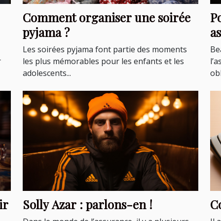
Comment organiser une soirée
P
pyjama ?
a
Les soirées pyjama font partie des moments
Be
r
les plus mémorables pour les enfants et les
l’
adolescents...
obl
ir
Solly Azar : parlons-en !
C