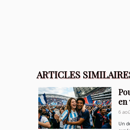
ARTICLES SIMILAIRE
Pou
en 
6 aoû
Un de