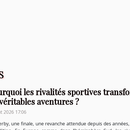
S
rquoi les rivalités sportives trans
véritables aventures ?
t 2026 17:06
rby, une finale, une revanche attendue depuis des années,