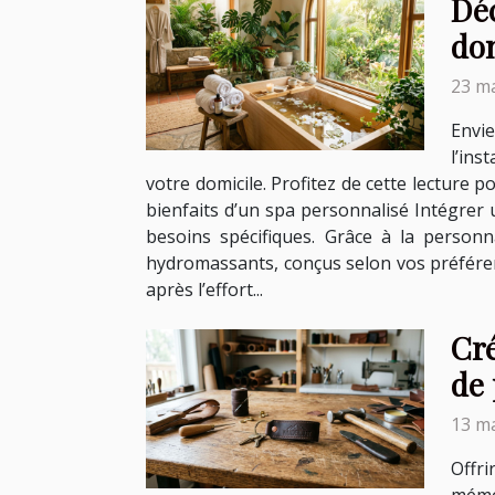
Dé
do
23 ma
Envi
l’ins
votre domicile. Profitez de cette lecture p
bienfaits d’un spa personnalisé Intégrer
besoins spécifiques. Grâce à la personn
hydromassants, conçus selon vos préférenc
après l’effort...
Cré
de 
13 ma
Offr