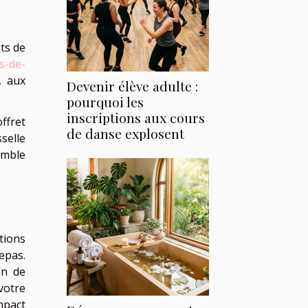
ts de
s-de-
, aux
Devenir élève adulte :
pourquoi les
inscriptions aux cours
offret
de danse explosent
selle
emble
tions
epas.
in de
votre
mpact