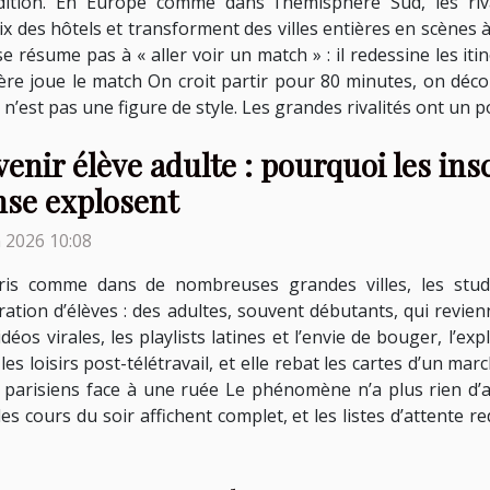
dition. En Europe comme dans l’hémisphère Sud, les riva
ix des hôtels et transforment des villes entières en scènes à 
 se résume pas à « aller voir un match » : il redessine les i
tière joue le match On croit partir pour 80 minutes, on dé
ce n’est pas une figure de style. Les grandes rivalités ont un p
enir élève adulte : pourquoi les ins
nse explosent
n 2026 10:08
ris comme dans de nombreuses grandes villes, les studi
ation d’élèves : des adultes, souvent débutants, qui revie
éos virales, les playlists latines et l’envie de bouger, l’ex
t les loisirs post-télétravail, et elle rebat les cartes d’un 
 parisiens face à une ruée Le phénomène n’a plus rien d’a
es cours du soir affichent complet, et les listes d’attente 