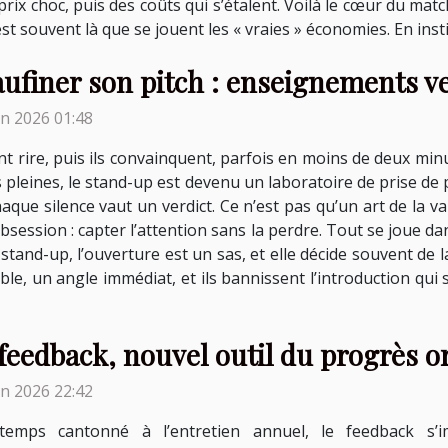
rix choc, puis des coûts qui s’étalent. Voilà le cœur du match 
st souvent là que se jouent les « vraies » économies. En institu
ufiner son pitch : enseignements 
in 2026 01:48
ont rire, puis ils convainquent, parfois en moins de deux m
s pleines, le stand-up est devenu un laboratoire de prise de p
aque silence vaut un verdict. Ce n’est pas qu’un art de la va
e obsession : capter l’attention sans la perdre. Tout se joue
stand-up, l’ouverture est un sas, et elle décide souvent de l
ble, un angle immédiat, et ils bannissent l’introduction qui 
feedback, nouvel outil du progrès o
in 2026 22:42
temps cantonné à l’entretien annuel, le feedback s