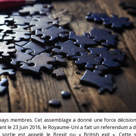
 pays membres. Cet assemblage a donné une force décision
nt le 23 Juin 2016, le Royaume-Uni a fait un referendum a d
sortie est appelé le Brexit ou « British exit ». Cette s