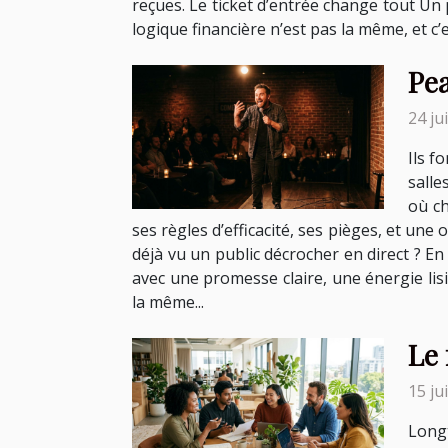
reçues. Le ticket d’entrée change tout Un p
logique financière n’est pas la même, et c’e
Pea
24 ju
Ils f
salle
où ch
ses règles d’efficacité, ses pièges, et un
déjà vu un public décrocher en direct ? En 
avec une promesse claire, une énergie lisi
la même...
Le 
15 ju
Long