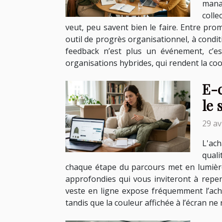
mana
colle
veut, peu savent bien le faire. Entre pro
outil de progrès organisationnel, à condit
feedback n’est plus un événement, c’es
organisations hybrides, qui rendent la coor
E-c
le 
29 av
L'ach
quali
chaque étape du parcours met en lumière
approfondies qui vous inviteront à repens
veste en ligne expose fréquemment l’achet
tandis que la couleur affichée à l’écran ne r