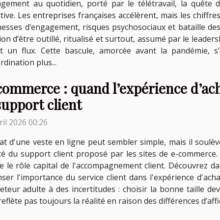
gement au quotidien, porté par le télétravail, la quête 
ctive. Les entreprises françaises accélèrent, mais les chiff
messes d’engagement, risques psychosociaux et bataille des 
ion d’être outillé, ritualisé et surtout, assumé par le leade
t un flux. Cette bascule, amorcée avant la pandémie, s’
dination plus...
ommerce : quand l’expérience d’ach
support client
ril 2026 00:26
at d'une veste en ligne peut sembler simple, mais il soulè
té du support client proposé par les sites de e-commerce. E
 le rôle capital de l'accompagnement client. Découvrez da
er l'importance du service client dans l'expérience d'achat
eur adulte à des incertitudes : choisir la bonne taille dev
eflète pas toujours la réalité en raison des différences d’affi