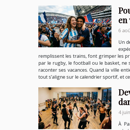
Pou
en 
6 aoû
Un de
expé
remplissent les trains, font grimper les pr
par le rugby, le football ou le basket, ne
raconter ses vacances. Quand la ville en
tout s’aligne sur le calendrier sportif, et 
Dev
da
4 jui
À Pa