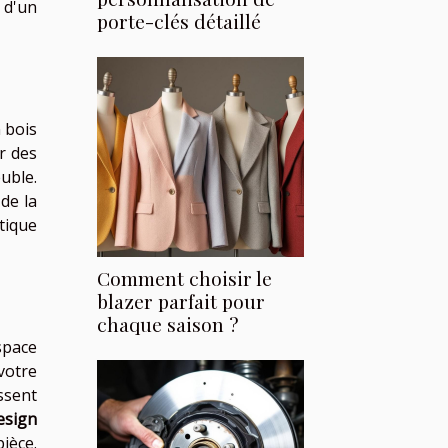
 d'un
porte-clés détaillé
n bois
er des
uble.
de la
tique
Comment choisir le
blazer parfait pour
chaque saison ?
space
votre
ssent
esign
ièce.