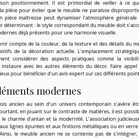
 son positionnement. Il est primordial de veiller à ce qu
la pièce pour éviter que le meuble ne paraisse disproporti
en pièce maîtresse peut dynamiser l'atmosphère générale 
r déterminant : le style correspondant du meuble doit s'acc
odernes déjà présents pour une harmonie visuelle.
enir compte de la couleur, de la texture et des détails du m
otifs de la décoration actuelle. L'emplacement stratégiq
ent considérer des aspects pratiques comme la visibili
'il instaure avec les autres éléments du décor. Faire appel
ieux pour bénéficier d'un avis expert sur ces différents point
 éléments modernes
ois ancien au sein d'un univers contemporain s'avère êt
ourtant, en jouant sur le contraste de matières, il est possi
 le charme d'antan et la modernité. L'association judicieus
aux lignes épurées et aux finitions métalliques ou en verre
 Ainsi, le meuble ancien ne se contente pas de s'intégrer,