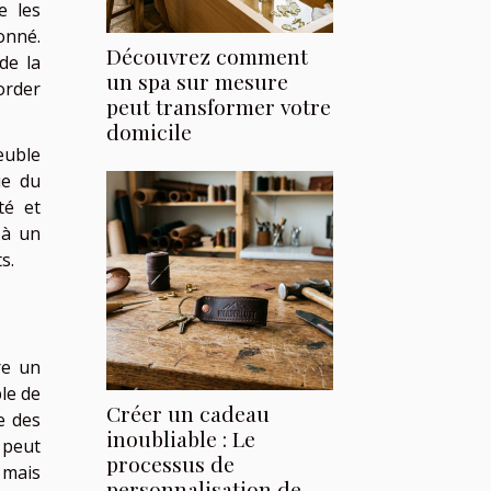
e les
onné.
Découvrez comment
de la
un spa sur mesure
order
peut transformer votre
domicile
euble
ue du
té et
 à un
s.
re un
ble de
Créer un cadeau
e des
inoubliable : Le
 peut
processus de
 mais
personnalisation de