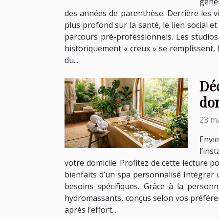
génér
des années de parenthèse. Derrière les vid
plus profond sur la santé, le lien social e
parcours pré-professionnels. Les studios
historiquement « creux » se remplissent, l
du...
Dé
do
23 ma
Envi
l’ins
votre domicile. Profitez de cette lecture p
bienfaits d’un spa personnalisé Intégrer
besoins spécifiques. Grâce à la personn
hydromassants, conçus selon vos préférenc
après l’effort...