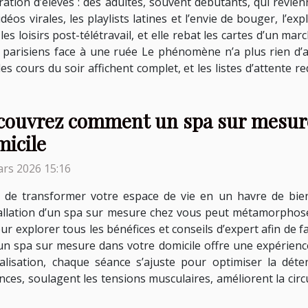
ation d’élèves : des adultes, souvent débutants, qui revie
éos virales, les playlists latines et l’envie de bouger, l’ex
t les loisirs post-télétravail, et elle rebat les cartes d’un 
 parisiens face à une ruée Le phénomène n’a plus rien d’a
es cours du soir affichent complet, et les listes d’attente 
couvrez comment un spa sur mesure
micile
rs 2026 15:16
e de transformer votre espace de vie en un havre de bie
tallation d’un spa sur mesure chez vous peut métamorphose
our explorer tous les bénéfices et conseils d’expert afin de 
 un spa sur mesure dans votre domicile offre une expérien
alisation, chaque séance s’ajuste pour optimiser la déten
es, soulagent les tensions musculaires, améliorent la circu