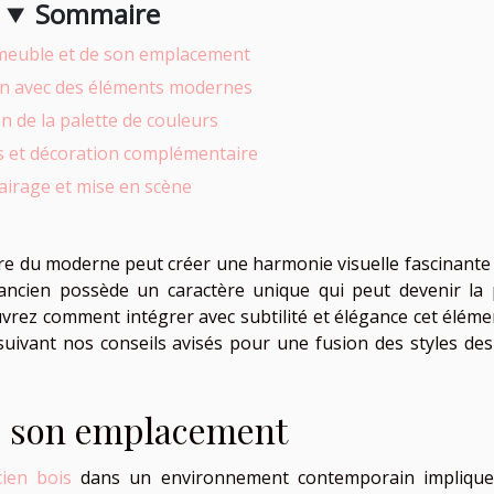
Sommaire
meuble et de son emplacement
on avec des éléments modernes
n de la palette de couleurs
s et décoration complémentaire
lairage et mise en scène
pure du moderne peut créer une harmonie visuelle fascinante
 ancien possède un caractère unique qui peut devenir la 
rez comment intégrer avec subtilité et élégance cet éléme
ivant nos conseils avisés pour une fusion des styles des
e son emplacement
ien bois
dans un environnement contemporain impliqu