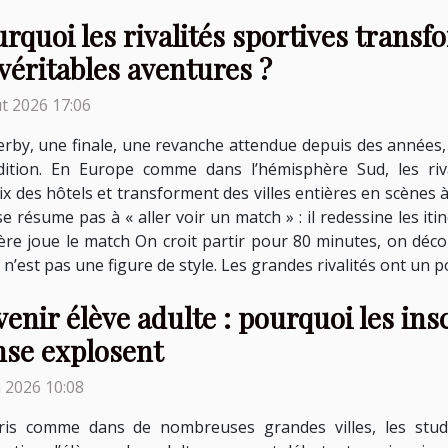
rquoi les rivalités sportives trans
véritables aventures ?
t 2026 17:06
rby, une finale, une revanche attendue depuis des années,
dition. En Europe comme dans l’hémisphère Sud, les riva
ix des hôtels et transforment des villes entières en scènes à 
 se résume pas à « aller voir un match » : il redessine les i
tière joue le match On croit partir pour 80 minutes, on dé
ce n’est pas une figure de style. Les grandes rivalités ont un p
enir élève adulte : pourquoi les ins
nse explosent
n 2026 10:08
ris comme dans de nombreuses grandes villes, les studi