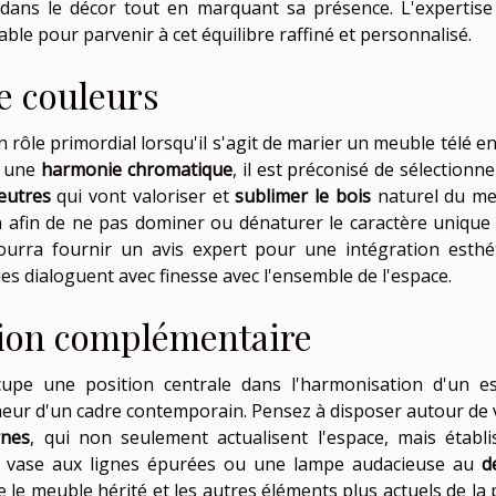
 dans le décor tout en marquant sa présence. L'expertise
able pour parvenir à cet équilibre raffiné et personnalisé.
de couleurs
 rôle primordial lorsqu'il s'agit de marier un meuble télé e
r une
harmonie chromatique
, il est préconisé de sélectionn
eutres
qui vont valoriser et
sublimer le bois
naturel du me
in afin de ne pas dominer ou dénaturer le caractère unique 
pourra fournir un avis expert pour une intégration esthé
sies dialoguent avec finesse avec l'ensemble de l'espace.
tion complémentaire
upe une position centrale dans l'harmonisation d'un e
cheur d'un cadre contemporain. Pensez à disposer autour de 
rnes
, qui non seulement actualisent l'espace, mais établi
n vase aux lignes épurées ou une lampe audacieuse au
d
 le meuble hérité et les autres éléments plus actuels de la p