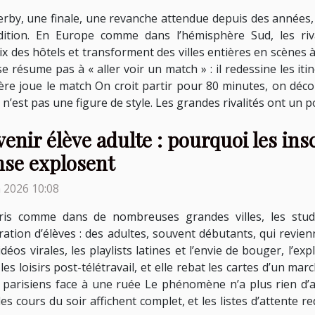
rby, une finale, une revanche attendue depuis des années,
dition. En Europe comme dans l’hémisphère Sud, les riva
ix des hôtels et transforment des villes entières en scènes à 
 se résume pas à « aller voir un match » : il redessine les i
tière joue le match On croit partir pour 80 minutes, on dé
ce n’est pas une figure de style. Les grandes rivalités ont un p
enir élève adulte : pourquoi les ins
nse explosent
n 2026 10:08
ris comme dans de nombreuses grandes villes, les studi
ation d’élèves : des adultes, souvent débutants, qui revie
éos virales, les playlists latines et l’envie de bouger, l’ex
t les loisirs post-télétravail, et elle rebat les cartes d’un 
 parisiens face à une ruée Le phénomène n’a plus rien d’a
es cours du soir affichent complet, et les listes d’attente 