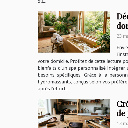
du...
Dé
do
23 ma
Envi
l’ins
votre domicile. Profitez de cette lecture p
bienfaits d’un spa personnalisé Intégrer
besoins spécifiques. Grâce à la personn
hydromassants, conçus selon vos préférenc
après l’effort...
Cré
de 
13 ma