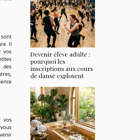
 sont
e. Il
r vos
Devenir élève adulte :
tites
pourquoi les
r des
inscriptions aux cours
tres,
de danse explosent
sence
r vos
 vous
venir