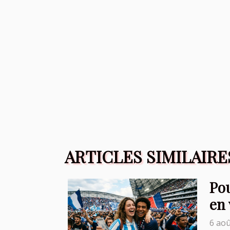
ARTICLES SIMILAIRE
Pou
en 
6 aoû