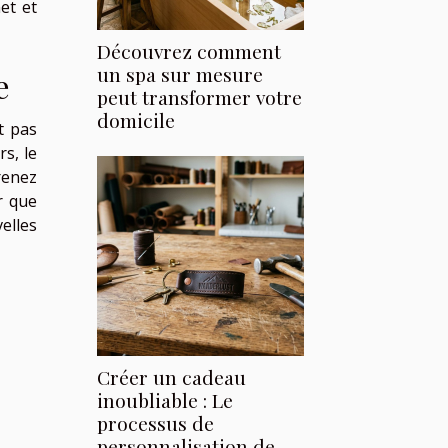
et et
Découvrez comment
un spa sur mesure
e
peut transformer votre
domicile
t pas
s, le
renez
r que
elles
Créer un cadeau
inoubliable : Le
processus de
personnalisation de