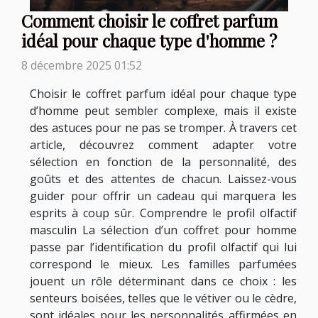
Comment choisir le coffret parfum
idéal pour chaque type d'homme ?
8 décembre 2025 01:52
Choisir le coffret parfum idéal pour chaque type
d’homme peut sembler complexe, mais il existe
des astuces pour ne pas se tromper. À travers cet
article, découvrez comment adapter votre
sélection en fonction de la personnalité, des
goûts et des attentes de chacun. Laissez-vous
guider pour offrir un cadeau qui marquera les
esprits à coup sûr. Comprendre le profil olfactif
masculin La sélection d’un coffret pour homme
passe par l’identification du profil olfactif qui lui
correspond le mieux. Les familles parfumées
jouent un rôle déterminant dans ce choix : les
senteurs boisées, telles que le vétiver ou le cèdre,
sont idéales pour les personnalités affirmées en