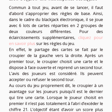
Commun à tout jeu, avant de se lancer, il faut
d’abord s’approprier des règles de base. Ainsi,
dans le cadre du blackjack électronique, il se joue
avec 6 lots de cartes réparties en 2 groupes de
deux couleurs différentes. Pour des
éclaircissements supplémentaires,
cliquez pour
en savoir plus
sur les règles du jeu.
En effet, le partage des cartes se fait par le
croupier de la gauche vers la droite. Après un
premier tour, le croupier choisit une carte et le
dispose à face ouverte et reprend un second tour.
L’avis des joueurs est considéré. Ils peuvent
accepter ou refuser le second tour.
Au cours du jeu proprement dit, le croupier à un
avantage sur les joueurs puisqu’il est le dernier
qui tire une carte. Lorsque le joueur choisit en
premier il n’est pas totalement à l’abri d’excéder le
chiffre 21. L’objectif étant d’avoir un score plus