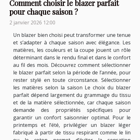
Comment choisir le blazer parfait
pour chaque saison ?
2 janvier 2026 12:00
Un blazer bien choisi peut transformer une tenue
et s’adapter à chaque saison avec élégance. Les
matières, les couleurs et la coupe jouent un rôle
déterminant dans le rendu final et dans le confort
au fil des mois. Découvrez comment sélectionner
le blazer parfait selon la période de l’année, pour
rester stylé en toute circonstance. Sélectionner
les matières selon la saison Le choix du blazer
parfait dépend largement du grammage du tissu
et de la matière sélectionnée, car chaque saison
demande des propriétés spécifiques pour
garantir un confort saisonnier optimal. Pour le
printemps et l’été, privilégier un blazer léger
fabriqué à partir de tissu respirant comme le lin
ou le coton permet d’éviter la sensation