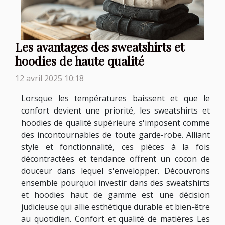
Les avantages des sweatshirts et
hoodies de haute qualité
12 avril 2025 10:18
Lorsque les températures baissent et que le
confort devient une priorité, les sweatshirts et
hoodies de qualité supérieure s'imposent comme
des incontournables de toute garde-robe. Alliant
style et fonctionnalité, ces pièces à la fois
décontractées et tendance offrent un cocon de
douceur dans lequel s'envelopper. Découvrons
ensemble pourquoi investir dans des sweatshirts
et hoodies haut de gamme est une décision
judicieuse qui allie esthétique durable et bien-être
au quotidien. Confort et qualité de matières Les