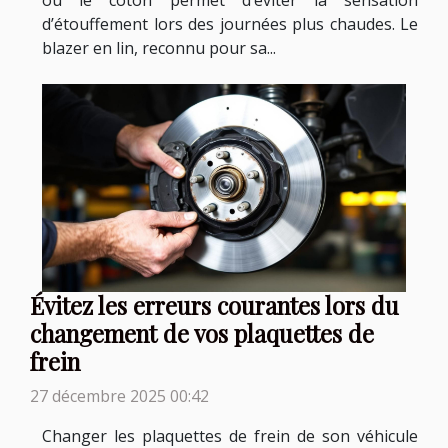
d’étouffement lors des journées plus chaudes. Le
blazer en lin, reconnu pour sa...
Évitez les erreurs courantes lors du
changement de vos plaquettes de
frein
27 décembre 2025 00:42
Changer les plaquettes de frein de son véhicule