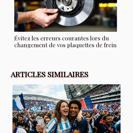
Évitez les erreurs courantes lors du
changement de vos plaquettes de frein
ARTICLES SIMILAIRES