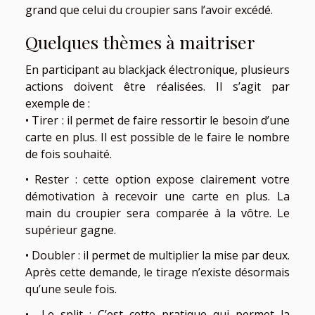
grand que celui du croupier sans l’avoir excédé.
Quelques thèmes à maitriser
En participant au blackjack électronique, plusieurs
actions doivent être réalisées. Il s’agit par
exemple de :
• Tirer : il permet de faire ressortir le besoin d’une
carte en plus. Il est possible de le faire le nombre
de fois souhaité.
• Rester : cette option expose clairement votre
démotivation à recevoir une carte en plus. La
main du croupier sera comparée à la vôtre. Le
supérieur gagne.
• Doubler : il permet de multiplier la mise par deux.
Après cette demande, le tirage n’existe désormais
qu’une seule fois.
• Le split : C’est cette pratique qui permet la