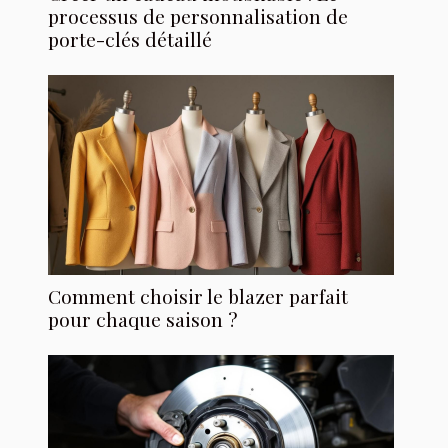
processus de personnalisation de
porte-clés détaillé
Comment choisir le blazer parfait
pour chaque saison ?