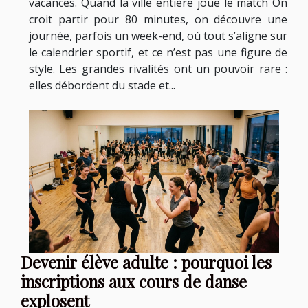
vacances. Quand la ville entière joue le match On
croit partir pour 80 minutes, on découvre une
journée, parfois un week-end, où tout s’aligne sur
le calendrier sportif, et ce n’est pas une figure de
style. Les grandes rivalités ont un pouvoir rare :
elles débordent du stade et...
Devenir élève adulte : pourquoi les
inscriptions aux cours de danse
explosent