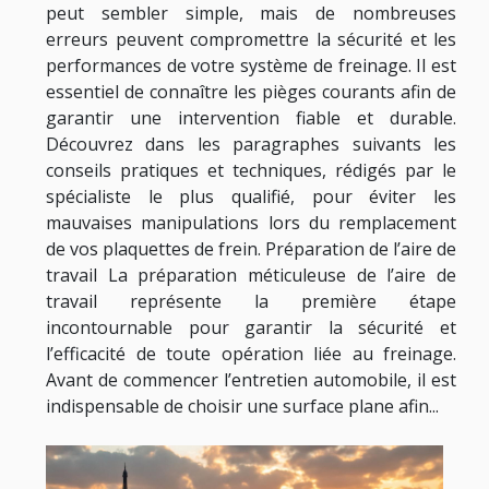
peut sembler simple, mais de nombreuses
erreurs peuvent compromettre la sécurité et les
performances de votre système de freinage. Il est
essentiel de connaître les pièges courants afin de
garantir une intervention fiable et durable.
Découvrez dans les paragraphes suivants les
conseils pratiques et techniques, rédigés par le
spécialiste le plus qualifié, pour éviter les
mauvaises manipulations lors du remplacement
de vos plaquettes de frein. Préparation de l’aire de
travail La préparation méticuleuse de l’aire de
travail représente la première étape
incontournable pour garantir la sécurité et
l’efficacité de toute opération liée au freinage.
Avant de commencer l’entretien automobile, il est
indispensable de choisir une surface plane afin...