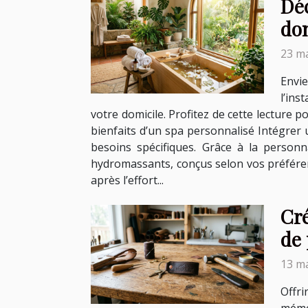
Dé
do
23 ma
Envi
l’ins
votre domicile. Profitez de cette lecture p
bienfaits d’un spa personnalisé Intégrer
besoins spécifiques. Grâce à la personn
hydromassants, conçus selon vos préférenc
après l’effort...
Cré
de 
13 ma
Offr