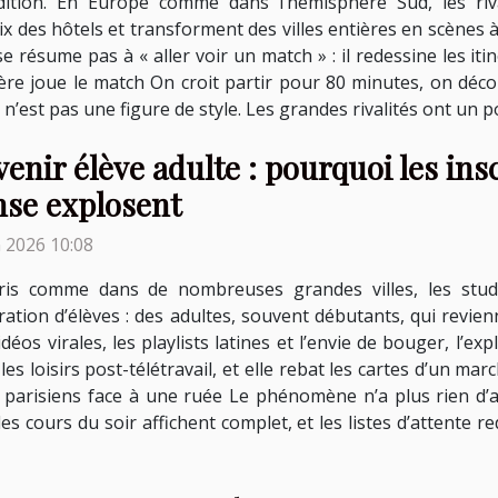
dition. En Europe comme dans l’hémisphère Sud, les riva
ix des hôtels et transforment des villes entières en scènes à 
 se résume pas à « aller voir un match » : il redessine les i
tière joue le match On croit partir pour 80 minutes, on dé
ce n’est pas une figure de style. Les grandes rivalités ont un p
enir élève adulte : pourquoi les ins
nse explosent
n 2026 10:08
ris comme dans de nombreuses grandes villes, les studi
ation d’élèves : des adultes, souvent débutants, qui revie
éos virales, les playlists latines et l’envie de bouger, l’ex
t les loisirs post-télétravail, et elle rebat les cartes d’un 
 parisiens face à une ruée Le phénomène n’a plus rien d’a
es cours du soir affichent complet, et les listes d’attente 