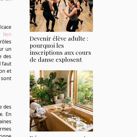
icace
 lien
Devenir élève adulte :
rôles
pourquoi les
ur un
inscriptions aux cours
e des
de danse explosent
 faut
ion et
 sont
e des
e. En
aines
ormes
sonne