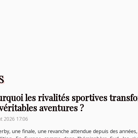
S
rquoi les rivalités sportives trans
véritables aventures ?
t 2026 17:06
rby, une finale, une revanche attendue depuis des années,