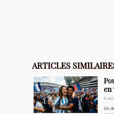
ARTICLES SIMILAIRE
Pou
en 
6 aoû
Un de