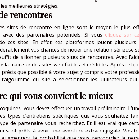
 les meilleures stratégies.
 de rencontres
es sites de rencontre en ligne sont le moyen le plus eff
 avec des partenaires potentiels. Si vous
cliquez sur ce
de ces sites. En effet, ces plateformes jouent plusieurs 
dérablement vos chances de nouer une relation sérieuse s
suffit de sillonner plusieurs sites de rencontres. Avec l’aid
a main sur des sites web fiables et crédibles. Après cela, il
ssi précis que possible à votre sujet y compris votre profess
 l’algorithme du site à sélectionner les utilisateurs qui
tre qui vous convient le mieux
oquines, vous devez effectuer un travail préliminaire. L’un
es types d’entretiens spécifiques que vous souhaitez fair
ype de partenaire vous recherchez. Et il est vrai que cert
ui sont prêts à avoir une aventure extraconjugale. Vos f
nt augmentent la probabilité que vous rencontriez la per