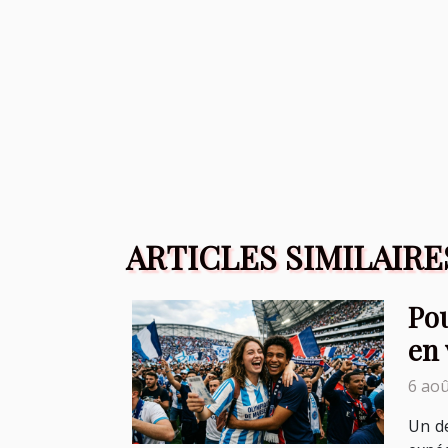
ARTICLES SIMILAIRE
Pou
en 
6 aoû
Un de