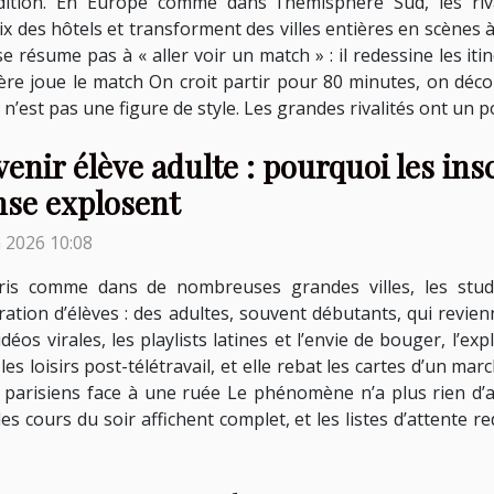
dition. En Europe comme dans l’hémisphère Sud, les riva
ix des hôtels et transforment des villes entières en scènes à 
 se résume pas à « aller voir un match » : il redessine les i
tière joue le match On croit partir pour 80 minutes, on dé
ce n’est pas une figure de style. Les grandes rivalités ont un p
enir élève adulte : pourquoi les ins
nse explosent
n 2026 10:08
ris comme dans de nombreuses grandes villes, les studi
ation d’élèves : des adultes, souvent débutants, qui revie
éos virales, les playlists latines et l’envie de bouger, l’ex
t les loisirs post-télétravail, et elle rebat les cartes d’un 
 parisiens face à une ruée Le phénomène n’a plus rien d’a
es cours du soir affichent complet, et les listes d’attente 