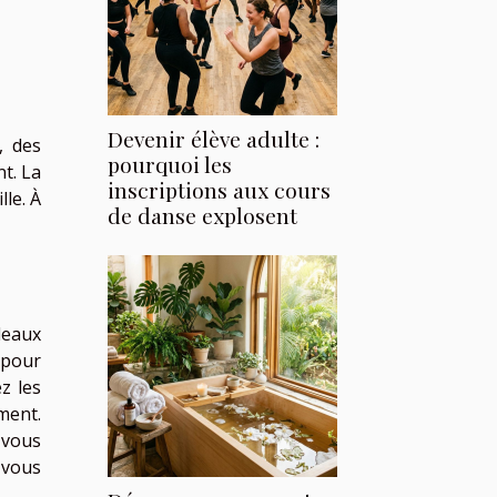
Devenir élève adulte :
, des
pourquoi les
t. La
inscriptions aux cours
le. À
de danse explosent
deaux
 pour
z les
ment.
 vous
û vous