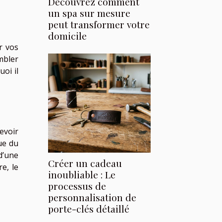
Découvrez comment
un spa sur mesure
peut transformer votre
domicile
r vos
mbler
oi il
evoir
ue du
d’une
Créer un cadeau
e, le
inoubliable : Le
processus de
personnalisation de
porte-clés détaillé