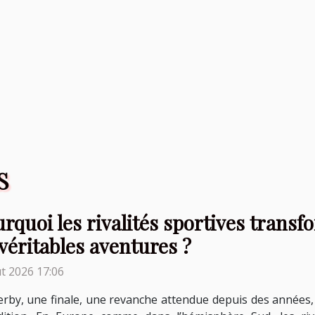
S
rquoi les rivalités sportives trans
véritables aventures ?
t 2026 17:06
rby, une finale, une revanche attendue depuis des années,