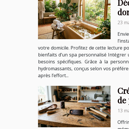
Dé
do
23 ma
Envi
l’ins
votre domicile. Profitez de cette lecture p
bienfaits d’un spa personnalisé Intégrer
besoins spécifiques. Grâce à la personn
hydromassants, conçus selon vos préférenc
après l’effort...
Cré
de 
13 ma
Offr