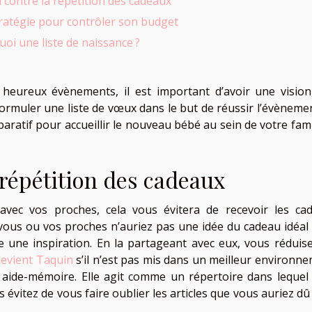
 contre la répétition des cadeaux
atégie pour contrôler son budget
quoi une liste de naissance ?
eureux évènements, il est important d’avoir une vision
formuler une liste de vœux dans le but de réussir l’évènemen
aratif pour accueillir le nouveau bébé au sein de votre famil
 répétition des cadeaux
avec vos proches, cela vous évitera de recevoir les ca
où vous ou vos proches n’auriez pas une idée du cadeau idéal
te une inspiration. En la partageant avec eux, vous réduise
devient Taquin
s’il n’est pas mis dans un meilleur environne
 aide-mémoire. Elle agit comme un répertoire dans lequel
ous évitez de vous faire oublier les articles que vous auriez d